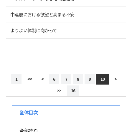
中産層における欲望と高まる不安
よりよい体制に向かって
1
<<
<
6
7
8
9
10
>
>>
16
全体目次
全部読む