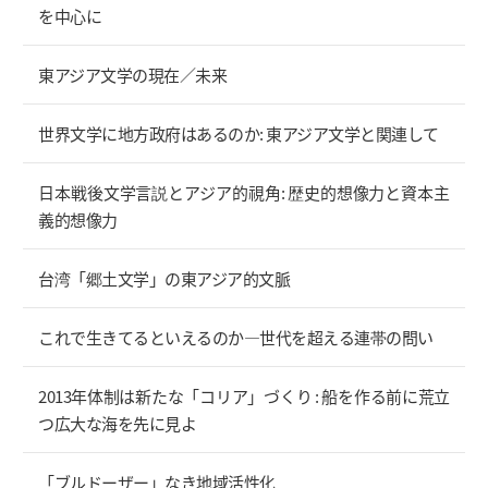
を中心に
東アジア文学の現在／未来
世界文学に地方政府はあるのか: 東アジア文学と関連して
日本戦後文学言説とアジア的視角: 歴史的想像力と資本主
義的想像力
台湾「郷土文学」の東アジア的文脈
これで生きてるといえるのか―世代を超える連帯の問い
2013年体制は新たな「コリア」づくり : 船を作る前に荒立
つ広大な海を先に見よ
「ブルドーザー」なき地域活性化