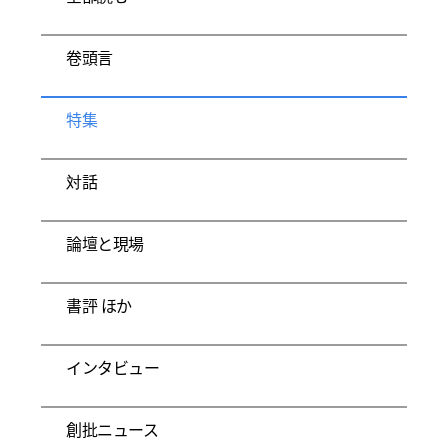
卷頭言
特集
対話
論壇と現場
書評 ほか
インタビュー
創批ニュース