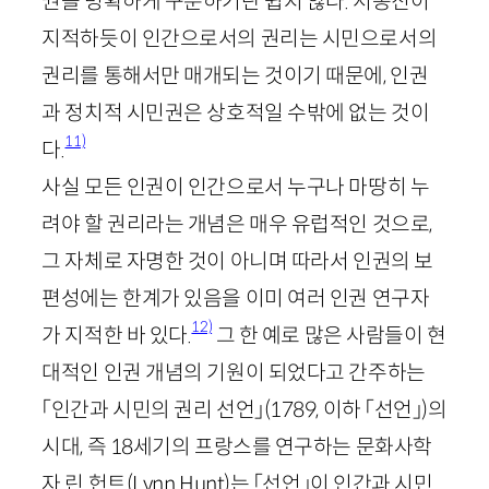
권을 명확하게 구분하기란 쉽지 않다. 서동진이
지적하듯이 인간으로서의 권리는 시민으로서의
권리를 통해서만 매개되는 것이기 때문에, 인권
과 정치적 시민권은 상호적일 수밖에 없는 것이
11)
다.
사실 모든 인권이 인간으로서 누구나 마땅히 누
려야 할 권리라는 개념은 매우 유럽적인 것으로,
그 자체로 자명한 것이 아니며 따라서 인권의 보
편성에는 한계가 있음을 이미 여러 인권 연구자
12)
가 지적한 바 있다.
그 한 예로 많은 사람들이 현
대적인 인권 개념의 기원이 되었다고 간주하는
「인간과 시민의 권리 선언」
(
1789
, 이하 「선언」)
의
시대, 즉
18
세기의 프랑스를 연구하는 문화사학
자 린 헌트(
Lynn
Hunt
)는 「선언」이 인간과 시민