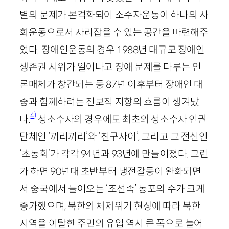
별의 문제가 본격화되어 소수자운동이 하나의 사
회운동으로서 자리잡을 수 있는 공간을 마련해주
었다. 장애인운동의 경우
1988
년 대규모 장애인
생존권 시위가 일어나고 장애 문제를 다루는 언
론매체가 창간되는 등
87
년 이후부터 장애인 대
중과 함께하려는 진보적 지향의 흐름이 생겨났
4)
다.
성소수자의 경우에도 최초의 성소수자 인권
단체인 ‘끼리끼리’와 ‘친구사이’, 그리고 그 전신인
‘초동회’가 각각
94
년과
93
년에 만들어졌다. 그런
가 하면
90
년대 초반부터 냉전갈등이 완화되면
서 중국에서 들어오는 ‘조선족’ 동포의 수가 크게
증가했으며, 북한의 체제위기 현상에 따라 북한
지역을 이탈한 주민의 유입 역시 큰 폭으로 늘어