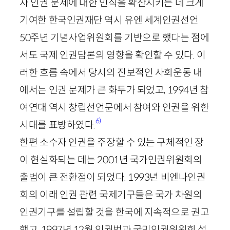
자 인권 문제에 대한 인식을 확산시키는 데 크게
기여한 한국인권재단 역시 유엔 세계인권선언
50
주년 기념사업위원회를 기반으로 했다는 점에
서도 국제 인권담론의 영향을 확인할 수 있다. 이
러한 흐름 속에서 당시의 진보적인 사회운동 내
에서는 인권 문제가 큰 화두가 되었고,
1994
년 참
여연대 역시 창립선언문에서 참여와 인권을 위한
6)
시대를 표방하였다.
한편 소수자 인권을 주장할 수 있는 구체적인 장
이 현실화되는 데는
2001
년 국가인권위원회의
출범이 큰 전환점이 되었다.
1993
년 비엔나인권
회의 이래 인권 관련 국제기구들은 국가 차원의
인권기구를 설립할 것을 한국에 지속적으로 권고
했고,
1997
년
12
월 인권법과 국민인권위원회 설