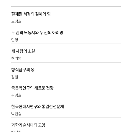
절제된 서정의 깊이와 힘
오성호
두 권의 노동시와 두 권의 아리랑
민영
세 사람의 소설
현기영
형식탐구의 몫
김철
국문학연구의 새로운 전망
김명호
한국현대사연구와 통일전선문제
박찬승
과학기술시대의 교양