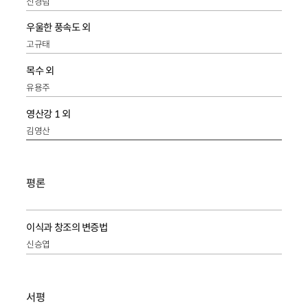
신경림
우울한 풍속도 외
고규태
목수 외
유용주
영산강 1 외
김영산
평론
이식과 창조의 변증법
신승엽
서평