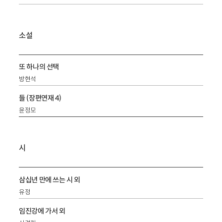
소설
또 하나의 선택
방현석
들 (장편연재 4)
윤정모
시
삼십년 만에 쓰는 시 외
유정
임진강에 가서 외