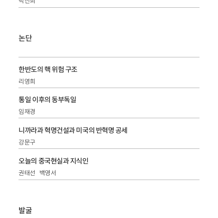
박진희
논단
한반도의 핵 위험 구조
리영희
통일 이후의 동부독일
임재경
니까라과 혁명건설과 미국의 반혁명 공세
강문구
오늘의 중국현실과 지식인
권태선
백영서
발굴