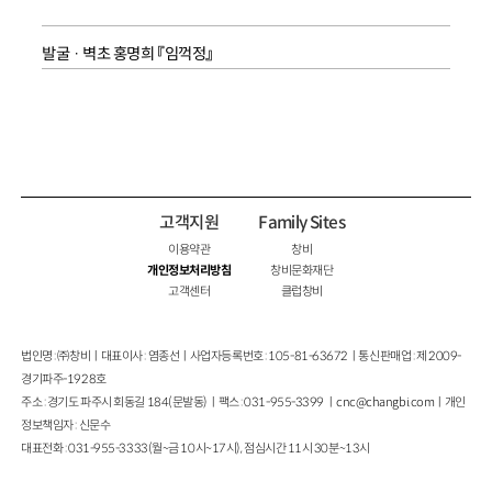
발굴 · 벽초 홍명희 『임꺽정』
고객지원
Family Sites
이용약관
창비
개인정보처리방침
창비문화재단
고객센터
클럽창비
법인명 : ㈜창비ㅣ대표이사 : 염종선ㅣ사업자등록번호 : 105-81-63672ㅣ통신판매업 : 제 2009-
경기파주-1928호
주소 : 경기도 파주시 회동길 184(문발동)ㅣ팩스 : 031-955-3399 ㅣ
cnc@changbi.com
ㅣ개인
정보책임자 : 신문수
대표전화 : 031-955-3333(월~금 10시~17시), 점심시간 11시 30분~13시