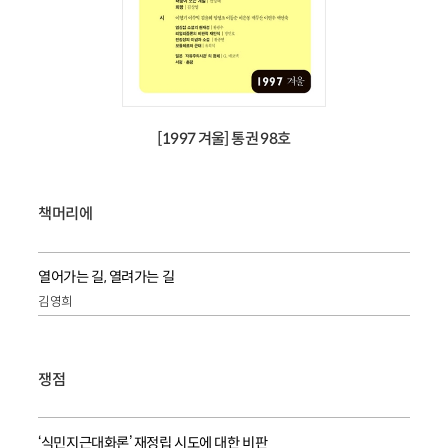
[1997 겨울] 통권 98호
책머리에
열어가는 길, 열려가는 길
김영희
쟁점
‘식민지근대화론’ 재정립 시도에 대한 비판