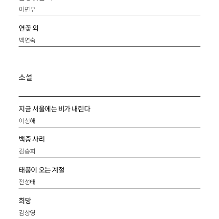
이면우
연꽃 외
백연숙
소설
지금 서울에는 비가 내린다
이청해
백중 사리
김승희
태풍이 오는 계절
전성태
희망
김상영