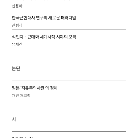
신용하
한국근현대사 연구의 새로운 패러다임
안병직
식민지ㆍ근대와 세계사적 시야의 모색
유재건
논단
일본 ‘자유주의사관’의 정체
개번 매코맥
시