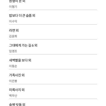
원형의 눈 외
이형기
밥보다 더 큰 슬픔 외
이수익
라면 외
김윤희
그대에게 가는 길 6 외
임영조
새벽별을 보다 외
이동순
가족사진 외
이은봉
미륵사지 외
백무산
술병 빗돌 외