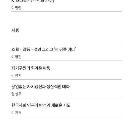
K. 브라워 『우주선과 카누』
이필렬
서평
초월ㆍ갈등ㆍ절망 그리고 ‘저 뒤쪽 어디’
이영진
자기구원의 힘겨운 싸움
김명환
끊임없는 자기갱신과 생산적인 대화
권성우
한국사회 연구의 반성과 새로운 시도
이기홍