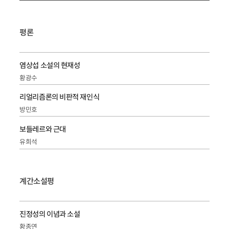
평론
염상섭 소설의 현재성
황광수
리얼리즘론의 비판적 재인식
방민호
보들레르와 근대
유희석
계간소설평
진정성의 이념과 소설
황종연