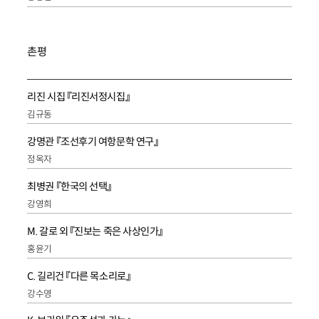
촌평
리진 시집 『리진서정시집』
김규동
강명관 『조선후기 여항문학 연구』
정옥자
최병권 『한국의 선택』
강영희
M. 갈로 외 『진보는 죽은 사상인가』
홍윤기
C. 길리건 『다른 목소리로』
강수영