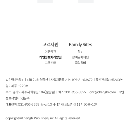
고객지원
Family Sites
이용약관
창비
개인정보처리방침
창비문화재단
고객센터
클럽창비
법인명 : ㈜창비ㅣ대표이사 : 염종선ㅣ사업자등록번호 : 105-81-63672ㅣ통신판매업 : 제 2009-
경기파주-1928호
주소 : 경기도 파주시 회동길 184(문발동)ㅣ팩스 : 031-955-3399 ㅣ
cnc@changbi.com
ㅣ개인
정보책임자 : 신문수
대표전화 : 031-955-3333(월~금 10시~17시), 점심시간 11시 30분~13시
copyright © Changbi Publishers, inc. All Rights Reserved.