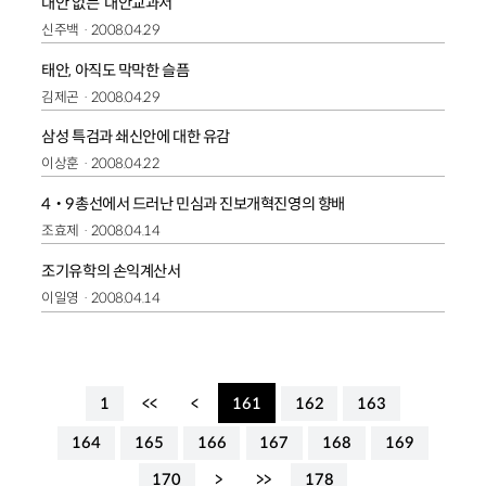
대안 없는 ‘대안교과서’
신주백
2008.04.29
태안, 아직도 막막한 슬픔
김제곤
2008.04.29
삼성 특검과 쇄신안에 대한 유감
이상훈
2008.04.22
4‧9총선에서 드러난 민심과 진보개혁진영의 향배
조효제
2008.04.14
조기유학의 손익계산서
이일영
2008.04.14
1
<<
<
161
162
163
164
165
166
167
168
169
170
>
>>
178