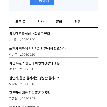
신청하기
모든 글
시사
문화
평론
워싱턴은 확실히 변화하고 있다
서재정
2008.05.20
쓰촨의 비극에 시민사회의 관심이 필요하다
이남주
2008.05.20
최근 북한 식량난과 이명박정부의 대응
강영식
2008.05.13
실업계, 한번 들러리는 영원한 들러리?
이상석
2008.05.13
광우병에 대한 진실 혹은 거짓말
김종엽
2008.05.07