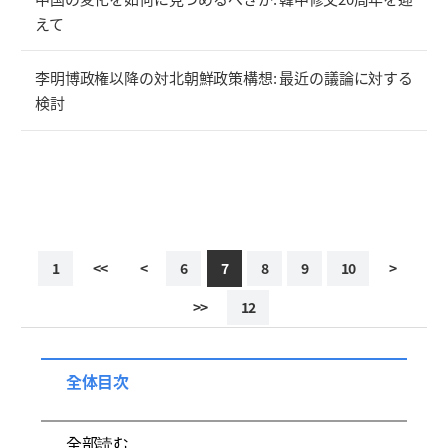
えて
李明博政権以降の対北朝鮮政策構想: 最近の議論に対する
検討
1
<<
<
6
7
8
9
10
>
>>
12
全体目次
全部読む