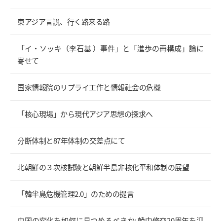
東アジア言説、行く路来る路
「イ・ソッキ（李石基 ）事件」と「進歩の再構成」論に
寄せて
国家情報院のリプライ工作と情報社会の危機
「核心現場」から現代アジア思想の探求へ
分断体制と87年体制の交差点にて
北朝鮮の３次核試験と朝鮮半島非核化平和体制の展望
「韓半島危機管理2.0」のための提言
中国の変化を如何に見つめるべきか: 韓中修交20周年を迎