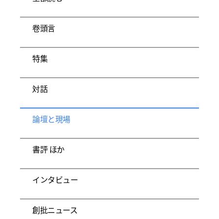
卷頭言
特集
対話
論壇と現場
書評 ほか
インタビュー
創批ニュース