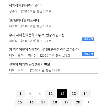
육체성의 형식과 리얼리티
정주아
[2016 겨울] 통권 174호
‘87년체제’를 애도하다
유희석
[2016 겨울] 통권 174호
우리 시대 한국문학의 두 촉: 한강과 권여선
무료공개
최원식
[2016 겨울] 통권 174호
자본은 어떻게 작동하며 세계와 중국은 어디로 가는가
무료공개
데이비드 하비
백낙청
[2016 가을] 통권 173호
실현의 위기와 일상생활의 변모
데이비드 하비
[2016 가을] 통권 173호
1
<<
<
11
12
13
14
15
16
17
18
19
20
>