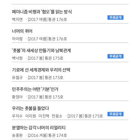
페미니즘 비평과 ‘혐오’를 읽는 방식
무료공개
백지연
[2017 여름] 통권 176호
너머의 퀴어
차미령
[2017 여름] 통권 176호
‘촛불’의 새세상 만들기와 남북관계
무료공개
백낙청
[2017 봄] 통권 175호
기로에 선 세계경제와 우리의 선택
유철규
[2017 봄] 통권 175호
민주주의는 어떤 ‘기분’인가
황정아
[2017 봄] 통권 175호
우리는 촛불을 들었다
무료공개
우지수
이지원
이진혁
천웅소
[2017 봄] 통권 175호
분열하는 감각 너머의 리얼리티
송종원
[2016 겨울] 통권 174호