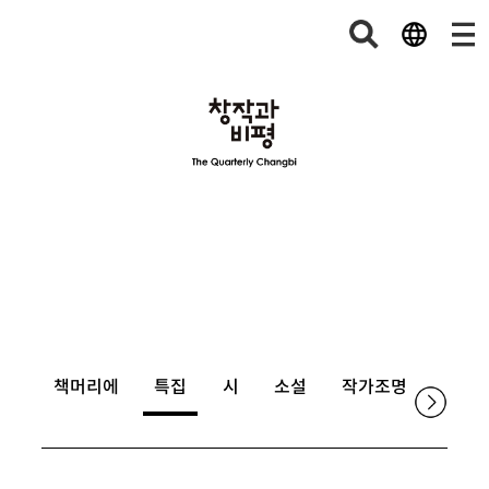
책머리에
특집
시
소설
작가조명
논단