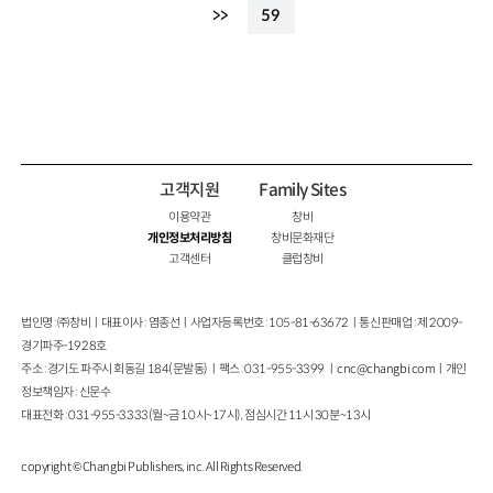
>>
59
고객지원
Family Sites
이용약관
창비
개인정보처리방침
창비문화재단
고객센터
클럽창비
법인명 : ㈜창비ㅣ대표이사 : 염종선ㅣ사업자등록번호 : 105-81-63672ㅣ통신판매업 : 제 2009-
경기파주-1928호
주소 : 경기도 파주시 회동길 184(문발동)ㅣ팩스 : 031-955-3399 ㅣ
cnc@changbi.com
ㅣ개인
정보책임자 : 신문수
대표전화 : 031-955-3333(월~금 10시~17시), 점심시간 11시 30분~13시
copyright © Changbi Publishers, inc. All Rights Reserved.