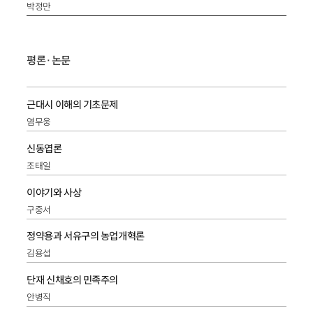
박정만
평론·논문
근대시 이해의 기초문제
염무웅
신동엽론
조태일
이야기와 사상
구중서
정약용과 서유구의 농업개혁론
김용섭
단재 신채호의 민족주의
안병직