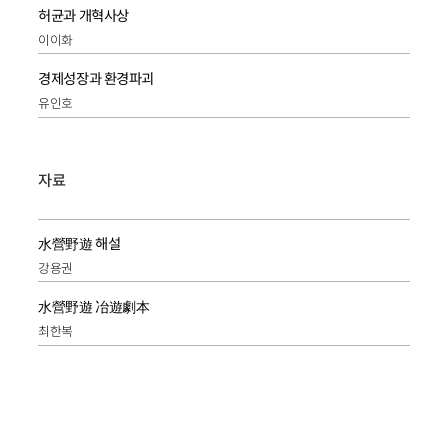
허균과 개혁사상
이이화
경제성장과 환경파괴
유인호
자료
水營野遊 해설
강용권
水營野遊 冶遊劇本
최한복