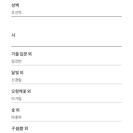
성벽
조선작
시
가을 입문 외
임강빈
달빛 외
신경림
오랑캐꽃 외
이가림
숯 외
마종하
子規聲 외