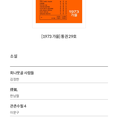
[1973 가을] 통권 29호
소설
회나뭇골 사람들
김정한
煙氣
한남철
관촌수필 4
이문구