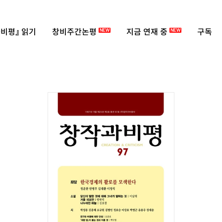
비평』 읽기
창비주간논평
지금 연재 중
구독
NEW
NEW