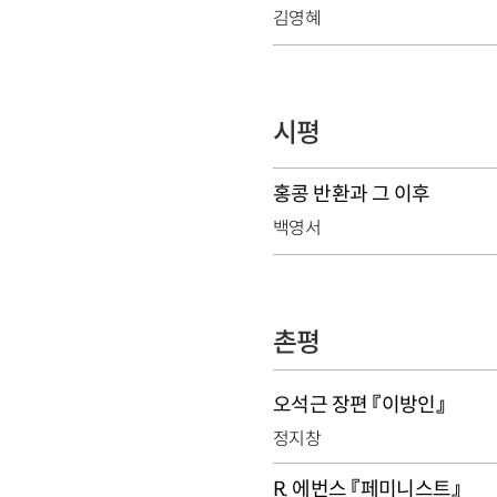
김영혜
시평
홍콩 반환과 그 이후
백영서
촌평
오석근 장편 『이방인』
정지창
R. 에번스 『페미니스트』