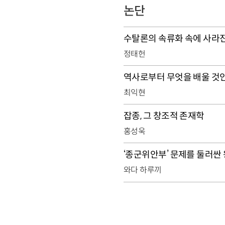
논단
수탈론의 속류화 속에 사라
정태헌
역사로부터 무엇을 배울 것
최익현
잡종, 그 창조적 존재학
홍성욱
‘종군위안부’ 문제를 둘러싼
와다 하루끼