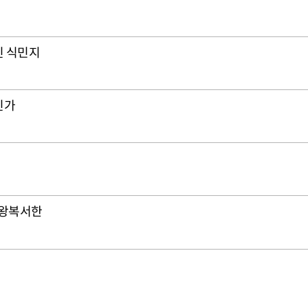
진 식민지
인가
 왕복서한