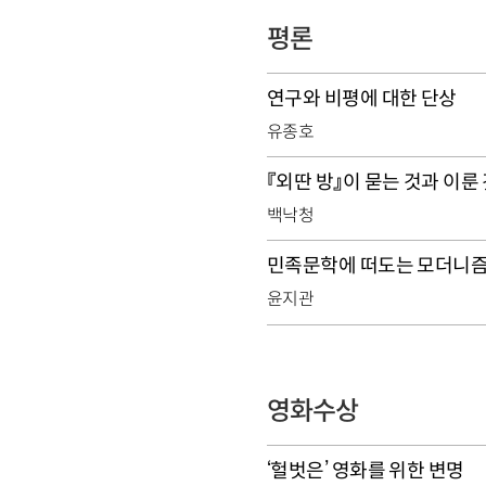
평론
연구와 비평에 대한 단상
유종호
『외딴 방』이 묻는 것과 이룬
백낙청
민족문학에 떠도는 모더니즘
윤지관
영화수상
‘헐벗은’ 영화를 위한 변명