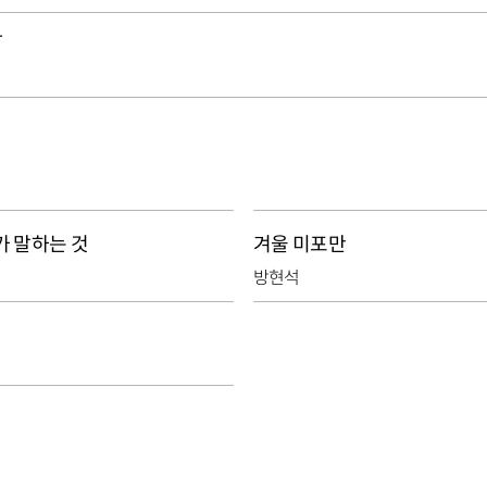
다
가 말하는 것
겨울 미포만
방현석