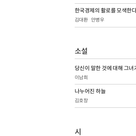
한국경제의 활로를 모색한
김대환
안병우
소설
당신이 말한 것에 대해 그녀
이남희
나누어진 하늘
김호창
시