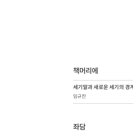
책머리에
세기말과 새로운 세기의 경
임규찬
좌담