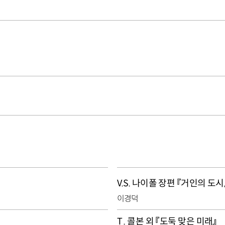
V.S. 나이폴 장편 『거인의 도시
이경덕
T . 콜본 외 『도둑 맞은 미래』