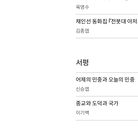
육영수
채인선 동화집 『전봇대 아저
김종엽
서평
어제의 민중과 오늘의 민중
신승엽
종교와 도덕과 국가
이기백