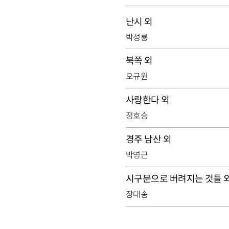
난시 외
박성룡
북쪽 외
오규원
사랑한다 외
정호승
경주 남산 외
박영근
시구문으로 버려지는 것들 
장대송