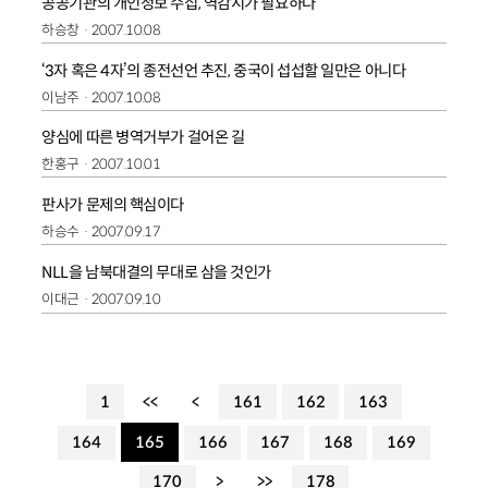
공공기관의 개인정보 수집, 역감시가 필요하다
하승창
2007.10.08
‘3자 혹은 4자’의 종전선언 추진, 중국이 섭섭할 일만은 아니다
이남주
2007.10.08
양심에 따른 병역거부가 걸어온 길
한홍구
2007.10.01
판사가 문제의 핵심이다
하승수
2007.09.17
NLL을 남북대결의 무대로 삼을 것인가
이대근
2007.09.10
1
<<
<
161
162
163
164
165
166
167
168
169
170
>
>>
178