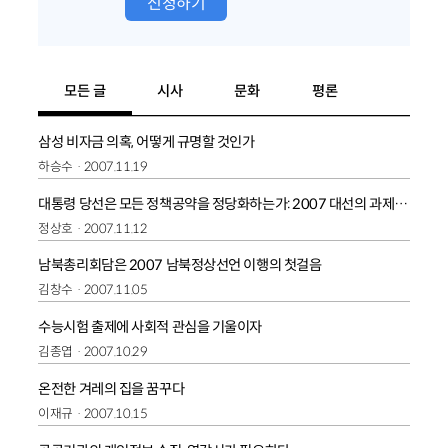
신청하기
모든 글
시사
문화
평론
삼성 비자금 의혹, 어떻게 규명할 것인가
하승수
2007.11.19
대통령 당선은 모든 정책공약을 정당화하는가: 2007 대선의 과제, 위임민주주의의 극복
정상호
2007.11.12
남북총리회담은 2007 남북정상선언 이행의 첫걸음
김창수
2007.11.05
수능시험 출제에 사회적 관심을 기울이자
김종엽
2007.10.29
온전한 겨레의 집을 꿈꾸다
이재규
2007.10.15