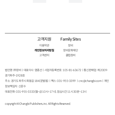
고객지원
Family Sites
이용약관
창비
개인정보처리방침
창비문화재단
고객센터
클럽창비
법인명 : ㈜창비ㅣ대표이사 : 염종선ㅣ사업자등록번호 : 105-81-63672ㅣ통신판매업 : 제 2009-
경기파주-1928호
주소 : 경기도 파주시 회동길 184(문발동)ㅣ팩스 : 031-955-3399 ㅣ
cnc@changbi.com
ㅣ개인
정보책임자 : 신문수
대표전화 : 031-955-3333(월~금 10시~17시), 점심시간 11시 30분~13시
copyright © Changbi Publishers, inc. All Rights Reserved.