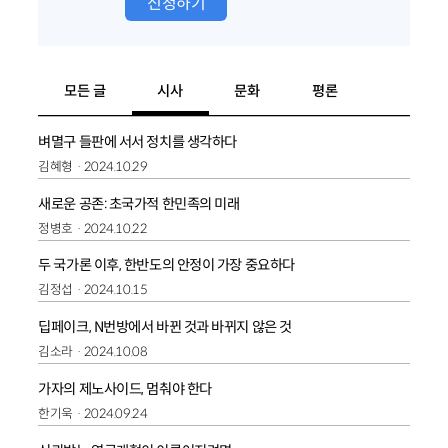
신청하기
모든 글
시사
문화
평론
벼멸구 들판에 서서 정치를 생각하다
김혜형
2024.10.29
새로운 공존: 초국가적 한민족의 미래
정병호
2024.10.22
두 국가론 이후, 한반도의 안정이 가장 중요하다
김정섭
2024.10.15
딥페이크, N번방에서 바뀐 것과 바뀌지 않은 것
김소라
2024.10.08
가자의 제노사이드, 멈춰야 한다
한기욱
2024.09.24