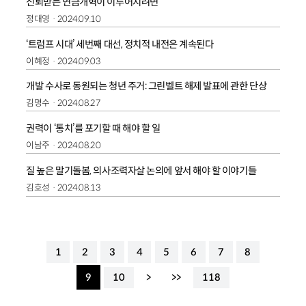
신뢰받는 연금개혁이 이루어지려면
정대영
2024.09.10
‘트럼프 시대’ 세번째 대선, 정치적 내전은 계속된다
이혜정
2024.09.03
개발 수사로 동원되는 청년 주거: 그린벨트 해제 발표에 관한 단상
김명수
2024.08.27
권력이 ‘통치’를 포기할 때 해야 할 일
이남주
2024.08.20
질 높은 말기돌봄, 의사조력자살 논의에 앞서 해야 할 이야기들
김호성
2024.08.13
1
2
3
4
5
6
7
8
9
10
>
>>
118