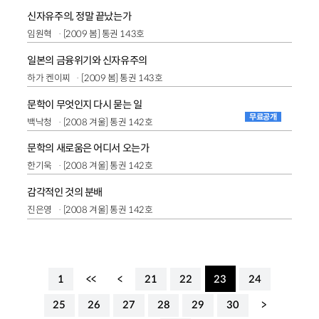
신자유주의, 정말 끝났는가
임원혁
[2009 봄] 통권 143호
일본의 금융위기와 신자유주의
하가 켄이찌
[2009 봄] 통권 143호
문학이 무엇인지 다시 묻는 일
무료공개
백낙청
[2008 겨울] 통권 142호
문학의 새로움은 어디서 오는가
한기욱
[2008 겨울] 통권 142호
감각적인 것의 분배
진은영
[2008 겨울] 통권 142호
1
<<
<
21
22
23
24
25
26
27
28
29
30
>