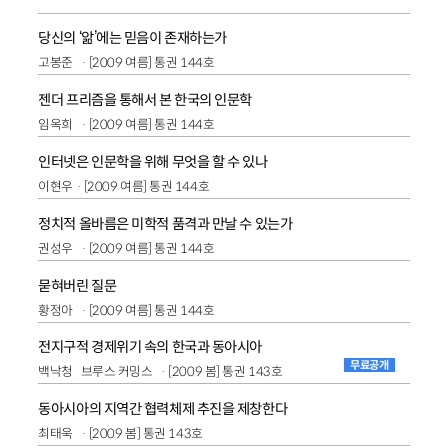
당신의 ‘앎’에는 믿음이 존재하는가
고봉준
[2009 여름] 통권 144호
젠더 프리즘을 통해서 본 한국의 인문학
임옥희
[2009 여름] 통권 144호
인터넷은 인문학을 위해 무엇을 할 수 있나
이현우
[2009 여름] 통권 144호
정치적 올바름은 미학적 품격과 만날 수 있는가
권성우
[2009 여름] 통권 144호
묻혀버린 질문
황정아
[2009 여름] 통권 144호
전지구적 경제위기 속의 한국과 동아시아
무료공개
백낙청
브루스 커밍스
[2009 봄] 통권 143호
동아시아의 지역간 협력체제 추진을 제창한다
최태욱
[2009 봄] 통권 143호