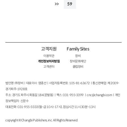
>>
59
고객지원
Family Sites
이용약관
창비
개인정보처리방침
창비문화재단
고객센터
클럽창비
법인명 : ㈜창비ㅣ대표이사 : 염종선ㅣ사업자등록번호 : 105-81-63672ㅣ통신판매업 : 제 2009-
경기파주-1928호
주소 : 경기도 파주시 회동길 184(문발동)ㅣ팩스 : 031-955-3399 ㅣ
cnc@changbi.com
ㅣ개인
정보책임자 : 신문수
대표전화 : 031-955-3333(월~금 10시~17시), 점심시간 11시 30분~13시
copyright © Changbi Publishers, inc. All Rights Reserved.