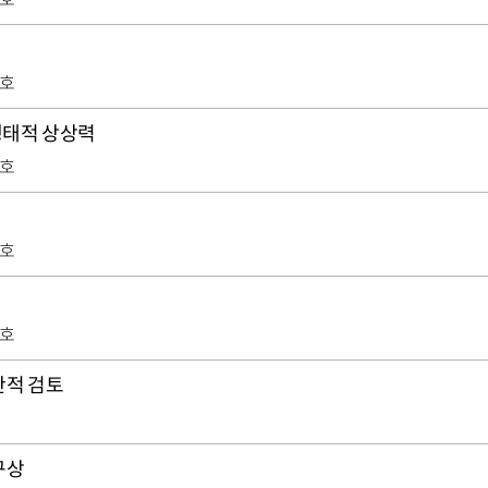
8호
생태적 상상력
8호
8호
8호
판적 검토
구상