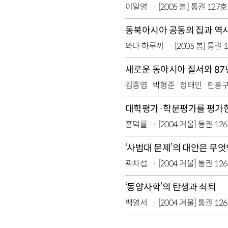
이일영
[2005 봄] 통권 127호
동북아시아 공동의 집과 역
와다 하루끼
[2005 봄] 통권 
새로운 동아시아 질서와 8
김종엽
박형준
정태인
한홍
대학평가·학문평가를 평가
홍덕률
[2004 겨울] 통권 12
‘사범대 문제’의 대안은 무
곽차섭
[2004 겨울] 통권 12
‘동양사학’의 탄생과 쇠퇴
백영서
[2004 겨울] 통권 12