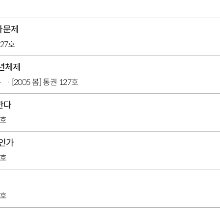
사문제
127호
7년체제
구
[2005 봄] 통권 127호
한다
6호
엇인가
6호
6호