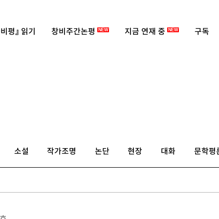
비평』 읽기
창비주간논평
지금 연재 중
구독
NEW
NEW
소설
작가조명
논단
현장
대화
문학평
8호