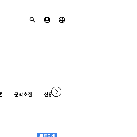
론
문학초점
산문
촌평
무료공개