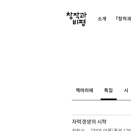
소개
『창작과
책머리에
특집
시
자력갱생의 시학
최원식
[2005 여름] 통권 12