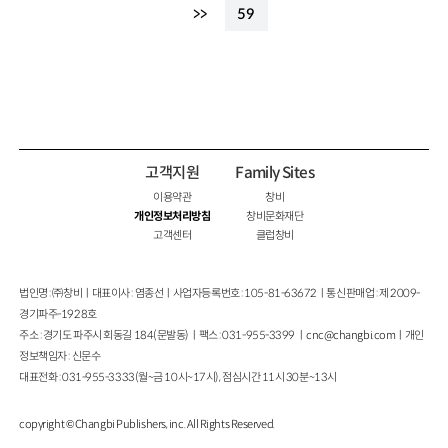
>>
59
고객지원
Family Sites
이용약관
창비
개인정보처리방침
창비문화재단
고객센터
클럽창비
법인명 : ㈜창비ㅣ대표이사 : 염종선ㅣ사업자등록번호 : 105-81-63672ㅣ통신판매업 : 제 2009-
경기파주-1928호
주소 : 경기도 파주시 회동길 184(문발동)ㅣ팩스 : 031-955-3399 ㅣ
cnc@changbi.com
ㅣ개인
정보책임자 : 신문수
대표전화 : 031-955-3333(월~금 10시~17시), 점심시간 11시 30분~13시
copyright © Changbi Publishers, inc. All Rights Reserved.