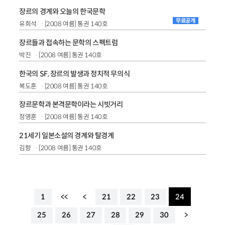
장르의 경계와 오늘의 한국문학
무료공개
유희석
[2008 여름] 통권 140호
장르들과 접속하는 문학의 스펙트럼
박진
[2008 여름] 통권 140호
한국의 SF, 장르의 발생과 정치적 무의식
복도훈
[2008 여름] 통권 140호
장르문학과 본격문학이라는 시빗거리
정영훈
[2008 여름] 통권 140호
21세기 일본소설의 경계와 탈경계
김항
[2008 여름] 통권 140호
1
<<
<
21
22
23
24
25
26
27
28
29
30
>