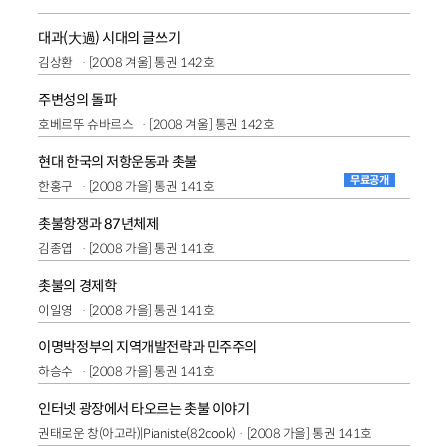
대과(大過) 시대의 글쓰기
김상환
[2008 겨울] 통권 142호
주변성의 돌파
호베르뚜 슈바르스
[2008 겨울] 통권 142호
현대 한국의 저항운동과 촛불
무료공개
한홍구
[2008 가을] 통권 141호
촛불항쟁과 87년체제
김종엽
[2008 가을] 통권 141호
촛불의 경제학
이일영
[2008 가을] 통권 141호
이명박정부의 지역개발전략과 민주주의
하승수
[2008 가을] 통권 141호
인터넷 광장에서 타오르는 촛불 이야기
권태로운 창(아고라)|Pianiste(82cook)
[2008 가을] 통권 141호