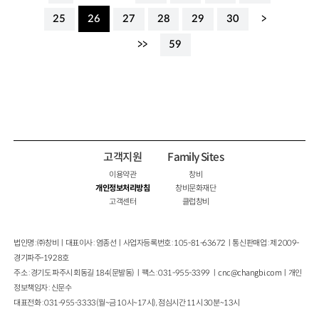
25
26
27
28
29
30
>
>>
59
고객지원
Family Sites
이용약관
창비
개인정보처리방침
창비문화재단
고객센터
클럽창비
법인명 : ㈜창비ㅣ대표이사 : 염종선ㅣ사업자등록번호 : 105-81-63672ㅣ통신판매업 : 제 2009-
경기파주-1928호
주소 : 경기도 파주시 회동길 184(문발동)ㅣ팩스 : 031-955-3399 ㅣ
cnc@changbi.com
ㅣ개인
정보책임자 : 신문수
대표전화 : 031-955-3333(월~금 10시~17시), 점심시간 11시 30분~13시