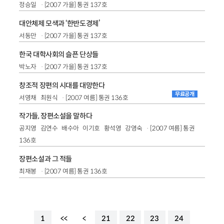
정승일
[2007 가을] 통권 137호
대안체제 모색과 ‘한반도경제’
서동만
[2007 가을] 통권 137호
한국 대학사회의 슬픈 단상들
박노자
[2007 가을] 통권 137호
창조적 장편의 시대를 대망한다
무료공개
서영채
최원식
[2007 여름] 통권 136호
작가들, 장편소설을 말하다
공지영
김연수
배수아
이기호
황석영
강영숙
[2007 여름] 통권
136호
장편소설과 그 적들
최재봉
[2007 여름] 통권 136호
1
<<
<
21
22
23
24