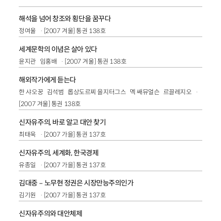
해석을 넘어 창조와 횡단을 꿈꾸다
정여울
[2007 겨울] 통권 138호
세계문학의 이념은 살아 있다
윤지관
임홍배
[2007 겨울] 통권 138호
해외작가에게 듣는다
한 샤오꿍
김석범
롭상도르찌 을지터그스
멕 쌔뮤얼슨
르끌레지오
[2007 겨울] 통권 138호
신자유주의, 바로 알고 대안 찾기
최태욱
[2007 가을] 통권 137호
신자유주의, 세계화, 한국경제
유종일
[2007 가을] 통권 137호
김대중－노무현 정권은 시장만능주의인가
김기원
[2007 가을] 통권 137호
신자유주의와 대안체제