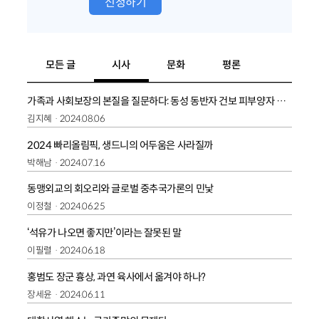
신청하기
모든 글
시사
문화
평론
가족과 사회보장의 본질을 질문하다: 동성 동반자 건보 피부양자 자격 인정 판결의 의미
김지혜
2024.08.06
2024 빠리올림픽, 생드니의 어두움은 사라질까
박해남
2024.07.16
동맹외교의 회오리와 글로벌 중추국가론의 민낯
이정철
2024.06.25
‘석유가 나오면 좋지만’이라는 잘못된 말
이필렬
2024.06.18
홍범도 장군 흉상, 과연 육사에서 옮겨야 하나?
장세윤
2024.06.11