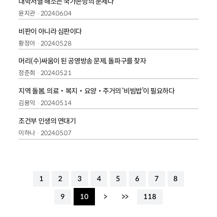
대학서열 해소는 국가존망의 문제다
윤지관
2024.06.04
비판이 아니라 심판이다
황정아
2024.05.28
머리(수)싸움이 된 공영방송 문제, 돌파구를 찾자
정준희
2024.05.21
지역 돌봄, 의료‧복지‧요양‧주거의 ‘비빔밥’이 필요하다
김용익
2024.05.14
조건부 인생의 연대기
이하나
2024.05.07
1
2
3
4
5
6
7
8
9
10
>
>>
118