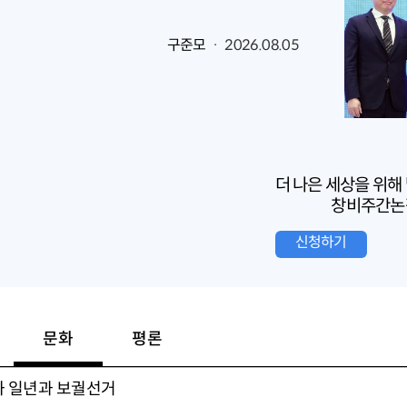
구준모
· 2026.08.05
더 나은 세상을 위해
창비주간논
신청하기
문화
평론
화 일년과 보궐선거