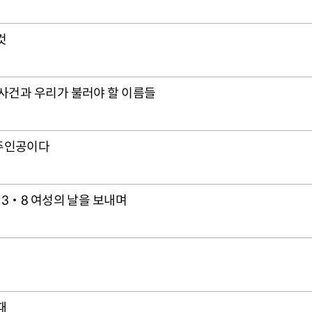
것
 사건과 우리가 불러야 할 이름들
주인공이다
: 3‧8 여성의 날을 보내며
때