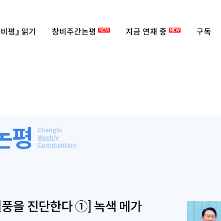
비평』 읽기
창비주간논평
지금 연재 중
구독
NEW
NEW
논평
Changbi
Weekly
Commentary
열풍을 진단한다 ①] 녹색 메가