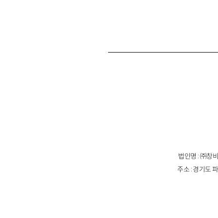
법인명 : ㈜창비
주소 : 경기도 파