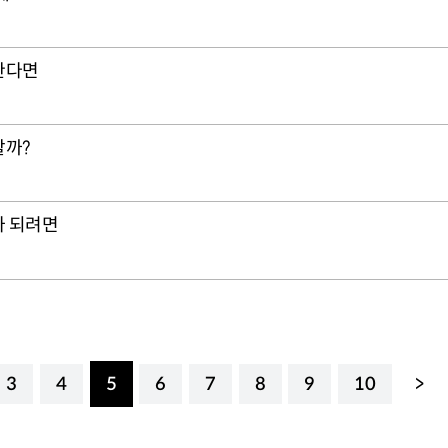
한다면
할까?
가 되려면
3
4
5
6
7
8
9
10
>