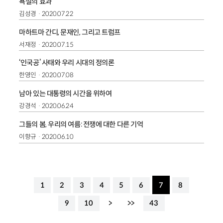
욕설의 효과
김성경
2020.07.22
마하트마 간디, 문재인, 그리고 트럼프
서재정
2020.07.15
‘인국공’ 사태와 우리 시대의 정의론
한영인
2020.07.08
남아 있는 대통령의 시간을 위하여
강경석
2020.06.24
그들의 봄, 우리의 여름: 전쟁에 대한 다른 기억
이향규
2020.06.10
1
2
3
4
5
6
7
8
9
10
>
>>
43