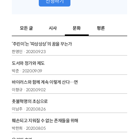
신청하기
모든 글
시사
문화
평론
‘주린이’는 ‘따상상상’의 꿈을 꾸는가
한영인
2020.09.23
도서와 정가와 제도
박준
2020.09.09
바이러스와 함께 계속 이렇게 산다…면
이향규
2020.09.02
촛불혁명의 초심으로
이남주
2020.08.26
훼손되고 지워질 수 없는 존재들을 위해
박한희
2020.08.05