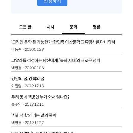
신청하기
모든 글
시사
문화
평론
‘고려인 문학’은 가능한가: 한민족 이산문학 교류행사를 다녀와서
이동순
2020.01.29
코알라를 걱정하는 당신에게: ‘불의 시대’와 새로운 정치
백영경
2020.01.08
강남의 꿈, 강북의 꿈
이일영
2019.12.18
우리 동네 책방엔 누가 와서 읽나요?
류수연
2019.12.11
‘사회적 합의’라는 말의 폭력
백영경
2019.11.27