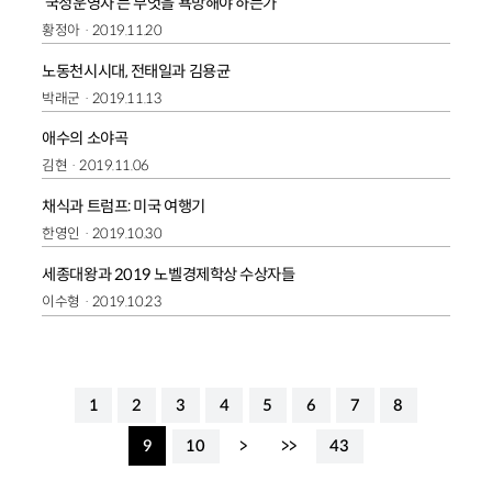
‘국정운영자’는 무엇을 욕망해야 하는가
황정아
2019.11.20
노동천시시대, 전태일과 김용균
박래군
2019.11.13
애수의 소야곡
김현
2019.11.06
채식과 트럼프: 미국 여행기
한영인
2019.10.30
세종대왕과 2019 노벨경제학상 수상자들
이수형
2019.10.23
1
2
3
4
5
6
7
8
9
10
>
>>
43