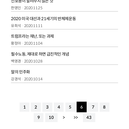
신호등이 알려주지 않는 것
한영인
2020.11.25
2020 미국 대선과 21세기의 반체제운동
유희석
2020.11.11
트럼프라는 재난, 또는 과제
황정아
2020.11.04
필수노동, 제대로 하면 급진적인 개념
백영경
2020.10.28
말의 민주화
강경석
2020.10.14
1
2
3
4
5
6
7
8
9
10
>
>>
43