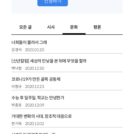
신청하기
모든 글
시사
문화
평론
너희들이 몰라서 그래
강경석
2021.01.20
[신년칼럼] 세상의 민낯을 본 뒤에 무엇을 할까
백낙청
2020.12.30
코로나19가 만든 골목 공동체
이향규
2020.12.23
수능 후 일주일, 학교는 안녕한가
박종호
2020.12.09
거대한 변화의 시대, 창조적 대응으로
한기욱
2020.12.02