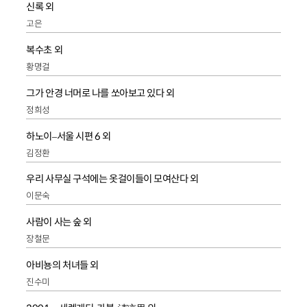
신록 외
고은
복수초 외
황명걸
그가 안경 너머로 나를 쏘아보고 있다 외
정희성
하노이–서울 시편 6 외
김정환
우리 사무실 구석에는 옷걸이들이 모여산다 외
이문숙
사람이 사는 숲 외
장철문
아비뇽의 처녀들 외
진수미