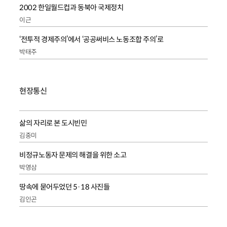
2002 한일월드컵과 동북아 국제정치
이근
‘전투적 경제주의’에서 ‘공공써비스 노동조합 주의’로
박태주
현장통신
삶의 자리로 본 도시빈민
김중미
비정규노동자 문제의 해결을 위한 소고
박영삼
땅속에 묻어두었던 5·18 사진들
김인곤