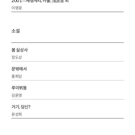
2001—세렝게티, 카불, 淸凉里 외
이영광
소설
봄 실상사
정도상
문밖에서
홍희담
루이뷔똥
김윤영
거기, 당신?
윤성희