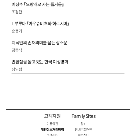
이상수 『오랑캐로 사는 즐거움』
조경란
I. 부루마 『아우슈비츠와 히로시마』
송충기
지식인의 존재의미를 묻는 상소문
김중식
반환점을 돌고 있는 한국 여성영화
심영섭
고객지원
Family Sites
이용약관
창비
개인정보처리방침
창비문화재단
고객센터
클럽창비