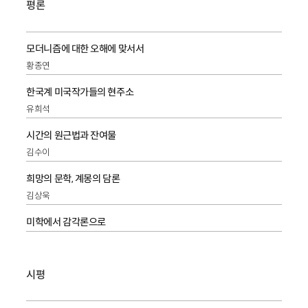
평론
모더니즘에 대한 오해에 맞서서
황종연
한국계 미국작가들의 현주소
유희석
시간의 원근법과 잔여물
김수이
희망의 문학, 계몽의 담론
김상욱
미학에서 감각론으로
시평