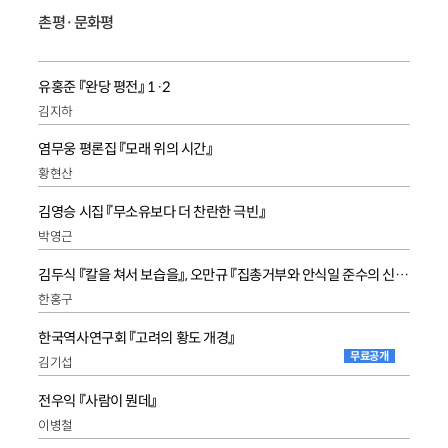
촌평·문화평
유홍준 『완당 평전』 1·2
김지하
염무웅 평론집 『모래 위의 시간』
황현산
김영승 시집 『무소유보다 더 찬란한 극빈』
박영근
김두식 『칼을 쳐서 보습을』, 오만규 『집총거부와 안식일 준수의 신앙양심』
한홍구
한국역사연구회 『고려의 황도 개경』
무료공개
김기섭
전우익 『사람이 뭔데』
이병철