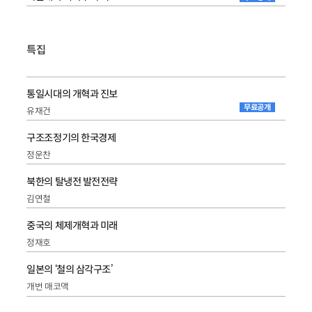
특집
통일시대의 개혁과 진보
무료공개
유재건
구조조정기의 한국경제
정운찬
북한의 탈냉전 발전전략
김연철
중국의 체제개혁과 미래
정재호
일본의 ‘철의 삼각구조’
개번 매코맥