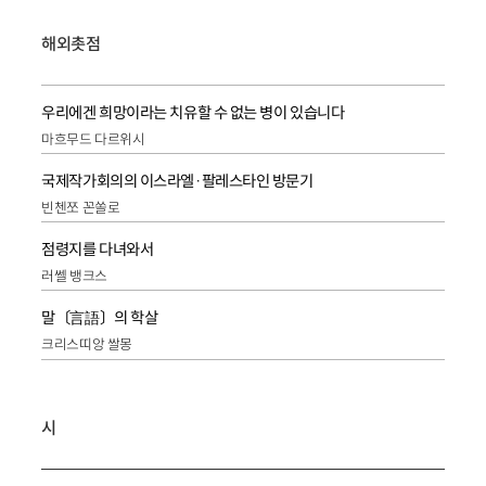
해외촛점
우리에겐 희망이라는 치유할 수 없는 병이 있습니다
마흐무드 다르위시
국제작가회의의 이스라엘·팔레스타인 방문기
빈첸쪼 꼰쏠로
점령지를 다녀와서
러쎌 뱅크스
말〔言語〕의 학살
크리스띠앙 쌀몽
시