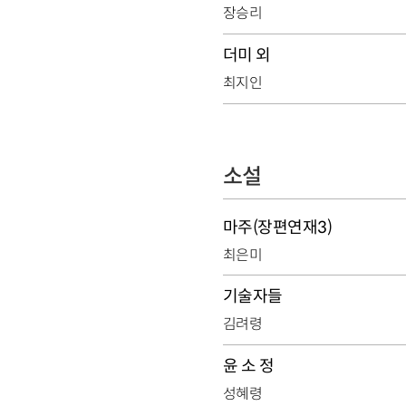
장승리
더미 외
최지인
소설
마주(장편연재3)
최은미
기술자들
김려령
윤 소 정
성혜령