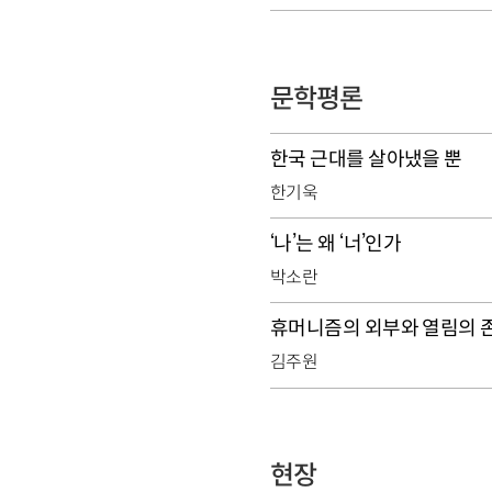
문학평론
한국 근대를 살아냈을 뿐
한기욱
‘나’는 왜 ‘너’인가
박소란
휴머니즘의 외부와 열림의 
김주원
현장