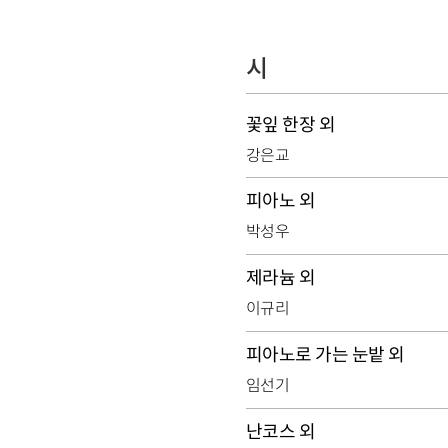
시
꽃잎 한장 외
강은교
피아노 외
박성우
제라늄 외
이규리
피아노로 가는 눈밭 외
임선기
난코스 외