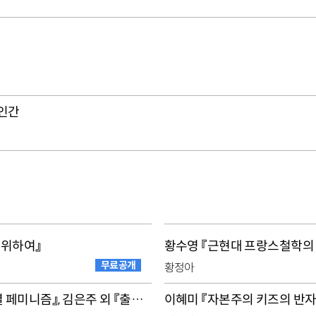
 인간
 위하여』
황수영 『근현대 프랑스철학의
무료공개
황정아
프루던스 체임벌린 『제4물결 페미니즘』, 김은주 외 『출렁이는 시간[들]』
이혜미 『자본주의 키즈의 반