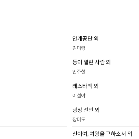
안개공단 외
김미령
등이 열린 사람 외
안주철
레스타벡 외
이설야
광장 선언 외
장미도
신이여, 여왕을 구하소서 외