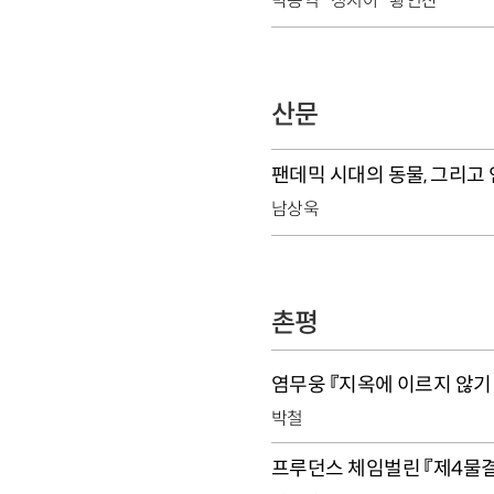
박동억
정지아
황인찬
산문
팬데믹 시대의 동물, 그리고
남상욱
촌평
염무웅 『지옥에 이르지 않기
박철