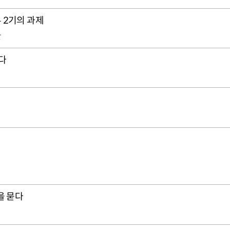
 2기의 과제
관
다
을 묻다