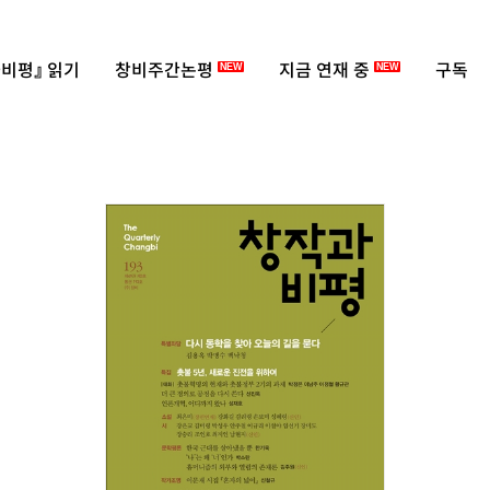
비평』 읽기
창비주간논평
지금 연재 중
구독
NEW
NEW