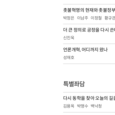
촛불혁명의 현재와 촛불정부
박정은
이남주
이정철
황규
더 큰 정의로 공정을 다시 쓴
신진욱
언론개혁, 어디까지 왔나
성재호
특별좌담
다시 동학을 찾아 오늘의 길
김용옥
박맹수
백낙청