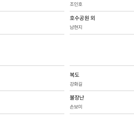
조인호
호수공원 외
남현지
복도
강화길
불장난
손보미