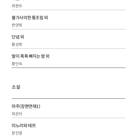
최현우
불가사의한 통조림 외
한연희
단념 외
황성희
발이 푹푹 빠지는 밤 외
황인숙
소설
마주(장편연재1)
최은미
미노리와 테쯔
문진영