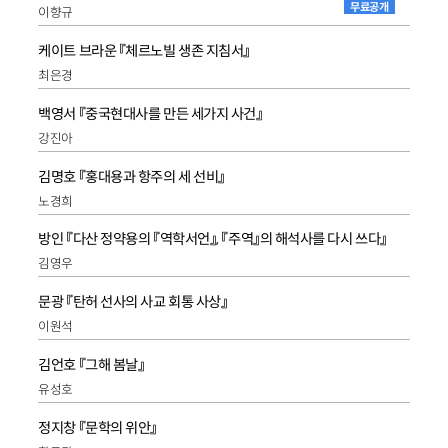
무료공개
이향규
케이트 브라운 『체르노빌 생존 지침서』
최은경
백영서 『중국현대사를 만든 세가지 사건』
강진아
김명호 『홍대용과 항주의 세 선비』
노경희
방인 『다산 정약용의 『역학서언』, 『주역』의 해석사를 다시 쓰다』
김영우
문광 『탄허 선사의 사교 회통 사상』
이원석
김언호 『그해 봄날』
유성호
정지창 『문학의 위안』