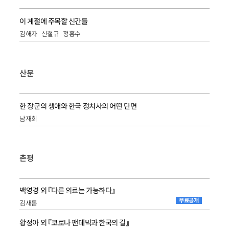
이 계절에 주목할 신간들
김해자
신철규
정홍수
산문
한 장군의 생애와 한국 정치사의 어떤 단면
남재희
촌평
백영경 외 『다른 의료는 가능하다』
무료공개
김새롬
황정아 외 『코로나 팬데믹과 한국의 길』