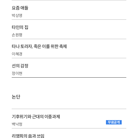
요즘 애들
박상영
타인의 집
손원평
타나 토라자, 죽은 이를 위한 축제
이혜경
선의 감정
정이현
논단
기후위기와 근대의 이중과제
무료공개
백낙청
리영희의 씀과 쓰임