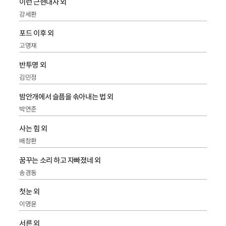
이런 근현대사 외
강세환
포드 이후 외
고명재
반투명 외
김민정
밤안개에서 슬픔을 솎아내는 법 외
박연준
사는 힘 외
배창환
꿈꾸는 소리 하고 자빠졌네 외
송경동
첫눈 외
이명윤
서른 외