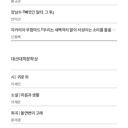
황규관
장남수 『빼앗긴 일터, 그 후』
안미선
자카리아 무함마드 『우리는 새벽까지 말이 서성이는 소리를 들을 것이다』
신용목
대산대학문학상
시 | 귀로 외
이세인
소설 | 마음과 생활
이재은
희곡 | 돌연변이 고래
윤여경