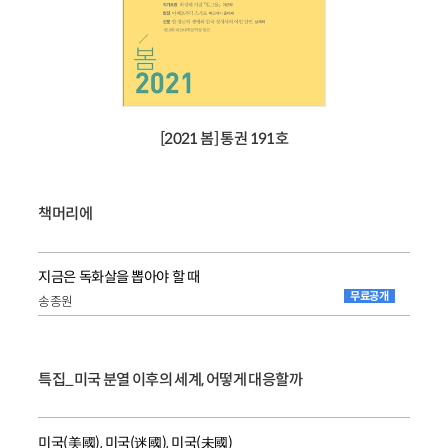
[2021 봄] 통권 191호
책머리에
지금은 독화살을 뽑아야 할 때
무료공개
송종원
특집_미국 분열 이후의 세계, 어떻게 대응할까
미국(美國), 미국(迷國), 미국(未國)