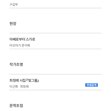
구갑우
현장
아베로부터 스가로
아오야기 준이찌
작가조명
최정례 시집 『빛그물』
무료공개
이근화
최정례
문학초점